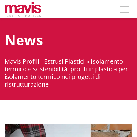
News
Mavis Profili - Estrusi Plastici
»
Isolamento
termico e sostenibilità: profili in plastica per
isolamento termico nei progetti di
ristrutturazione